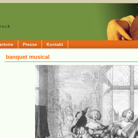
rock
rtoire
Presse
Kontakt
banquet musical