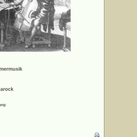
mmermusik
Barock
ung: