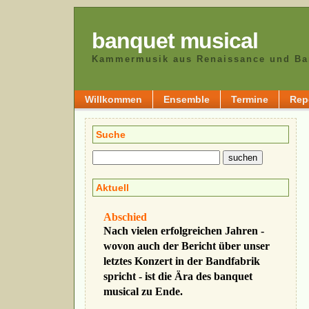
banquet musical
Kammermusik aus Renaissance und Ba
Willkommen
Ensemble
Termine
Repe
Suche
Aktuell
Abschied
Nach vielen erfolgreichen Jahren -
wovon auch der Bericht über unser
letztes Konzert in der Bandfabrik
spricht - ist die Ära des banquet
musical zu Ende.